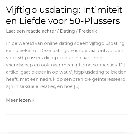
Vijftigplusdating: Intimiteit
en Liefde voor 50-Plussers
Laat een reactie achter
/
Dating
/
Frederik
In de wereld van online dating speelt Vijftigplusdating
een unieke rol. Deze datingsite is speciaal ontworpen
voor 50-plussers die op zoek zijn naar liefde,
vriendschap en ook naar meer intieme connecties. Dit
artikel gaat dieper in op wat Vijftigplusdating te bieden
heeft, met een nadruk op senioren die geïnteresseerd
zijn in seksuele relaties, en hoe […]
Vijftigplusdating:
Meer lezen »
Intimiteit
en
Liefde
voor